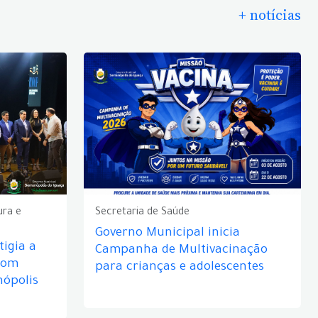
+ notícias
ura e
Secretaria de Saúde
Governo Municipal inicia
igia a
Campanha de Multivacinação
com
para crianças e adolescentes
nópolis