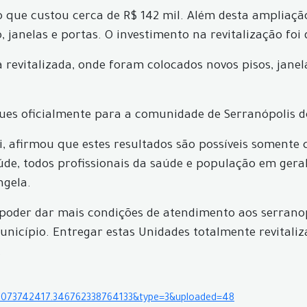
que custou cerca de R$ 142 mil. Além desta ampliação
o, janelas e portas. O investimento na revitalização fo
revitalizada, onde foram colocados novos pisos, janel
gues oficialmente para a comunidade de Serranópolis d
ti, afirmou que estes resultados são possíveis soment
úde, todos profissionais da saúde e população em gera
ngela.
nte poder dar mais condições de atendimento aos serra
nicípio. Entregar estas Unidades totalmente revitaliz
.
.1073742417.346762338764133&type=3&uploaded=48