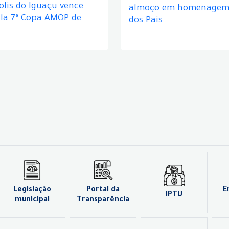
lis do Iguaçu vence
almoço em homenagem 
ela 7ª Copa AMOP de
dos Pais
Legislação
Portal da
E
IPTU
municipal
Transparência