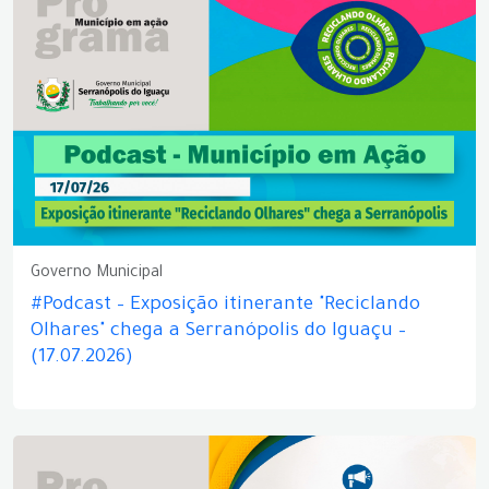
Governo Municipal
#Podcast – Exposição itinerante "Reciclando
Olhares" chega a Serranópolis do Iguaçu –
(17.07.2026)