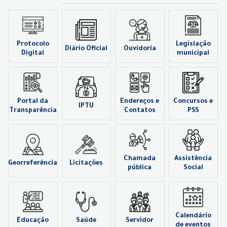
Protocolo
Legislação
Diário Oficial
Ouvidoria
Digital
municipal
Portal da
Endereços e
Concursos e
IPTU
Transparência
Contatos
PSS
Chamada
Assistência
Georreferência
Licitações
pública
Social
Calendário
Educação
Saúde
Servidor
de eventos