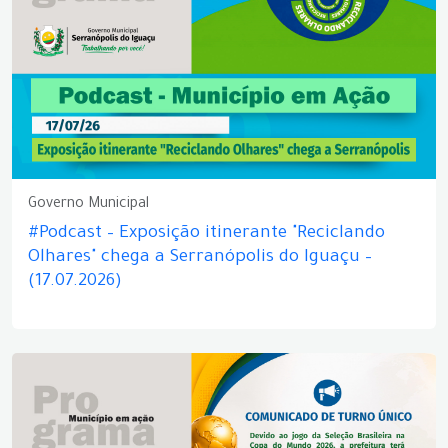
Governo Municipal
#Podcast – Exposição itinerante "Reciclando
Olhares" chega a Serranópolis do Iguaçu –
(17.07.2026)