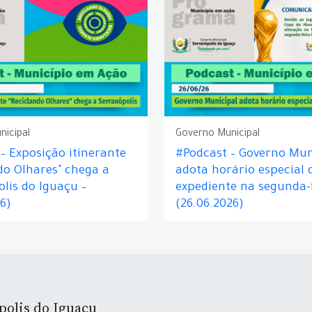
nicipal
Governo Municipal
– Exposição itinerante
#Podcast – Governo Mun
do Olhares" chega a
adota horário especial 
lis do Iguaçu –
expediente na segunda-f
26)
(26.06.2026)
polis do Iguaçu