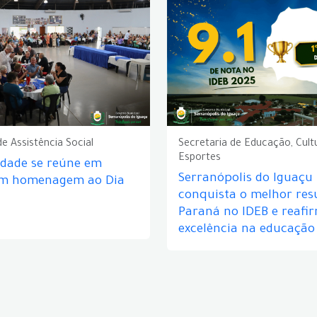
de Assistência Social
Secretaria de Educação, Cult
Esportes
idade se reúne em
Serranópolis do Iguaçu
em homenagem ao Dia
conquista o melhor res
Paraná no IDEB e reafi
excelência na educação