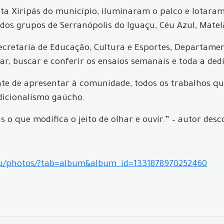
ista Xiripás do município, iluminaram o palco e lotara
dos grupos de Serranópolis do Iguaçu, Céu Azul, Matel
cretaria de Educação, Cultura e Esportes, Departamen
ar, buscar e conferir os ensaios semanais e toda a ded
e de apresentar à comunidade, todos os trabalhos que
adicionalismo gaúcho.
s o que modifica o jeito de olhar e ouvir.” – autor des
cu/photos/?tab=album&album_id=1331878970252460