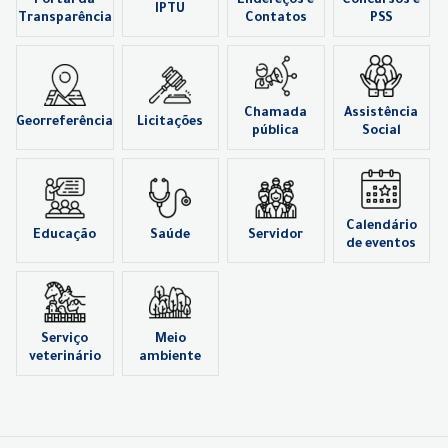
Portal da
Endereços e
Concursos e
IPTU
Transparência
Contatos
PSS
Chamada
Assistência
Georreferência
Licitações
pública
Social
Calendário
Educação
Saúde
Servidor
de eventos
Serviço
Meio
veterinário
ambiente