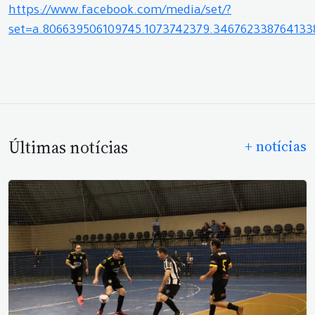
https://www.facebook.com/media/set/?
set=a.806639506109745.1073742379.34676233876413
Últimas notícias
+ notícias