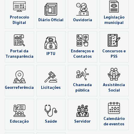
Protocolo
Legislação
Diário Oficial
Ouvidoria
Digital
municipal
Portal da
Endereços e
Concursos e
IPTU
Transparência
Contatos
PSS
Chamada
Assistência
Georreferência
Licitações
pública
Social
Calendário
Educação
Saúde
Servidor
de eventos