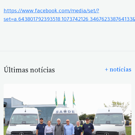
https://www.facebook.com/media/set/?
set=a.643801792393518.1073742126.34676233876413
Últimas notícias
+ notícias