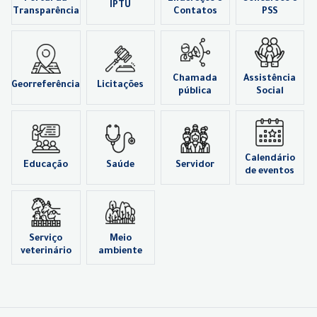
IPTU
Transparência
Contatos
PSS
Chamada
Assistência
Georreferência
Licitações
pública
Social
Calendário
Educação
Saúde
Servidor
de eventos
Serviço
Meio
veterinário
ambiente