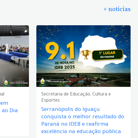
+ notícias
ial
Secretaria de Educação, Cultura e
Esportes
e em
Serranópolis do Iguaçu
ao Dia
conquista o melhor resultado do
Paraná no IDEB e reafirma
excelência na educação pública