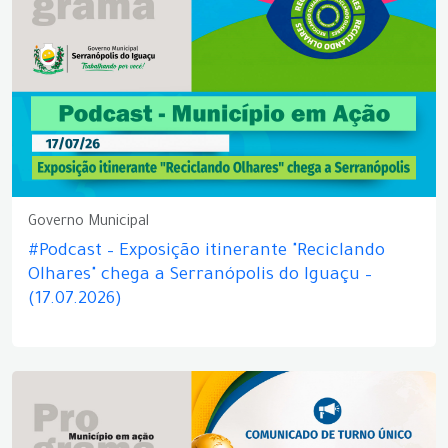
Governo Municipal
#Podcast – Exposição itinerante "Reciclando
Olhares" chega a Serranópolis do Iguaçu –
(17.07.2026)