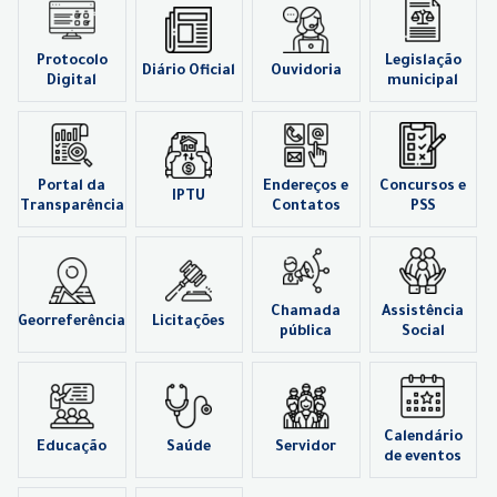
Protocolo
Legislação
Diário Oficial
Ouvidoria
Digital
municipal
Portal da
Endereços e
Concursos e
IPTU
Transparência
Contatos
PSS
Chamada
Assistência
Georreferência
Licitações
pública
Social
Calendário
Educação
Saúde
Servidor
de eventos