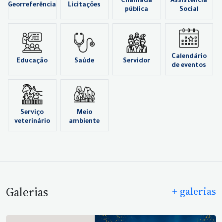
Chamada
Assistência
Georreferência
Licitações
pública
Social
Calendário
Educação
Saúde
Servidor
de eventos
Serviço
Meio
veterinário
ambiente
Galerias
+ galerias