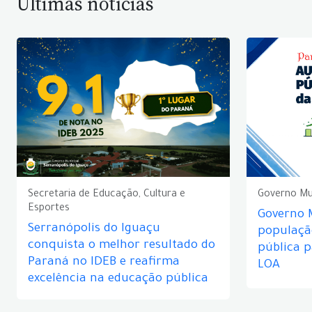
Últimas notícias
Secretaria de Educação, Cultura e
Governo Mu
Esportes
Governo 
Serranópolis do Iguaçu
populaçã
conquista o melhor resultado do
pública 
Paraná no IDEB e reafirma
LOA
excelência na educação pública