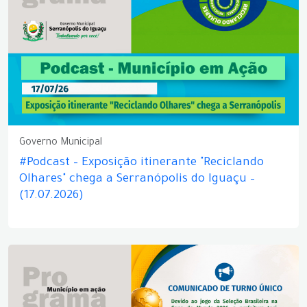
Governo Municipal
#Podcast – Exposição itinerante "Reciclando
Olhares" chega a Serranópolis do Iguaçu –
(17.07.2026)