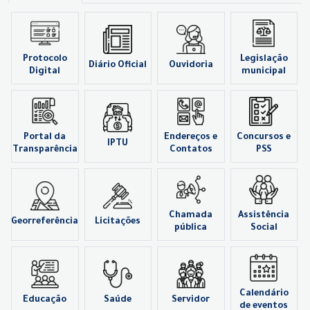
Protocolo
Legislação
Diário Oficial
Ouvidoria
Digital
municipal
Portal da
Endereços e
Concursos e
IPTU
Transparência
Contatos
PSS
Chamada
Assistência
Georreferência
Licitações
pública
Social
Calendário
Educação
Saúde
Servidor
de eventos