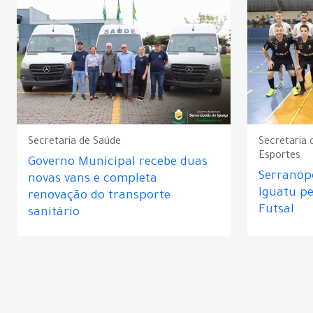
Secretaria de Saúde
Secretaria 
Esportes
Governo Municipal recebe duas
Serranópo
novas vans e completa
Iguatu p
renovação do transporte
Futsal
sanitário