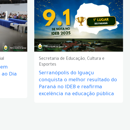
ial
Secretaria de Educação, Cultura e
Esportes
e em
Serranópolis do Iguaçu
ao Dia
conquista o melhor resultado do
Paraná no IDEB e reafirma
excelência na educação pública