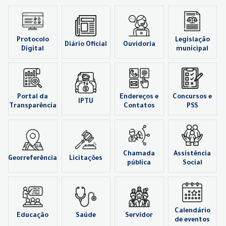
Protocolo
Legislação
Diário Oficial
Ouvidoria
Digital
municipal
Portal da
Endereços e
Concursos e
IPTU
Transparência
Contatos
PSS
Chamada
Assistência
Georreferência
Licitações
pública
Social
Calendário
Educação
Saúde
Servidor
de eventos