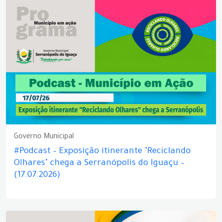
Governo Municipal
#Podcast – Exposição itinerante "Reciclando
Olhares" chega a Serranópolis do Iguaçu –
(17.07.2026)