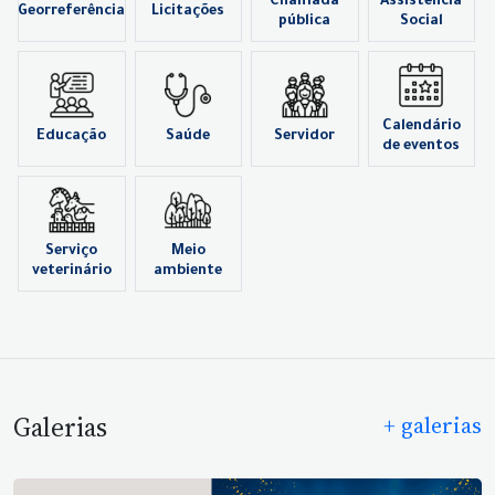
Chamada
Assistência
Georreferência
Licitações
pública
Social
Calendário
Educação
Saúde
Servidor
de eventos
Serviço
Meio
veterinário
ambiente
Galerias
+ galerias