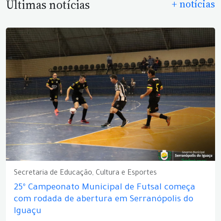
Últimas notícias
+ notícias
Secretaria de Educação, Cultura e Esportes
25º Campeonato Municipal de Futsal começa
com rodada de abertura em Serranópolis do
Iguaçu