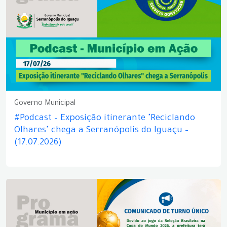
Governo Municipal
#Podcast – Exposição itinerante "Reciclando
Olhares" chega a Serranópolis do Iguaçu –
(17.07.2026)