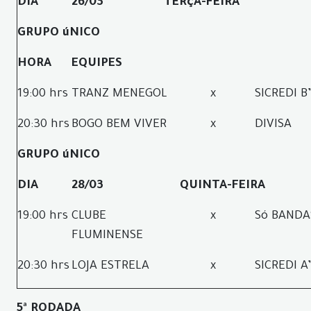
DIA
26/03
TERçA-FEIRA
GRUPO úNICO
HORA
EQUIPES
19:00 hrs
TRANZ MENEGOL
x
SICREDI B
20:30 hrs
BOGO BEM VIVER
x
DIVISA
GRUPO úNICO
DIA
28/03
QUINTA-FEIRA
19:00 hrs
CLUBE
x
Só BANDA
FLUMINENSE
20:30 hrs
LOJA ESTRELA
x
SICREDI A
5ª RODADA