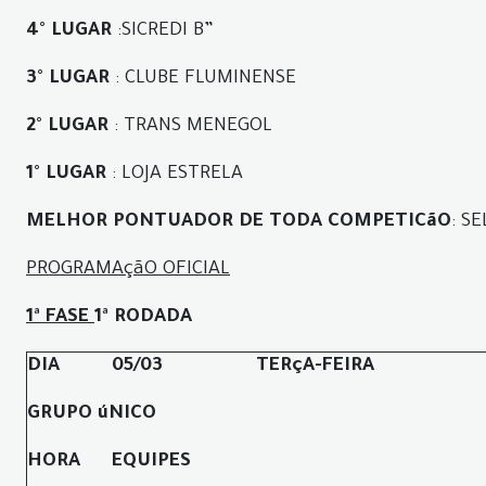
4° LUGAR
:SICREDI B”
3° LUGAR
: CLUBE FLUMINENSE
2° LUGAR
: TRANS MENEGOL
1° LUGAR
: LOJA ESTRELA
MELHOR PONTUADOR DE TODA COMPETICãO
: S
PROGRAMAçãO OFICIAL
1ª FASE
1ª RODADA
DIA
05/03
TERçA-FEIRA
GRUPO úNICO
HORA
EQUIPES