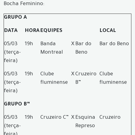
Bocha Feminino:
GRUPO A
DATA
HORA
EQUIPES
LOCAL
05/03
19h
Banda
X
Bar do
Bar do Beno
(terça-
Montreal
Beno
feira)
05/03
19h
Clube
X
Cruzeiro
Clube
(terça-
fluminense
B”
fluminense
feira)
GRUPO B”
05/03
19h
Cruzeiro C”
X
Esquina
Cruzeiro
(terça-
Represo
feira)