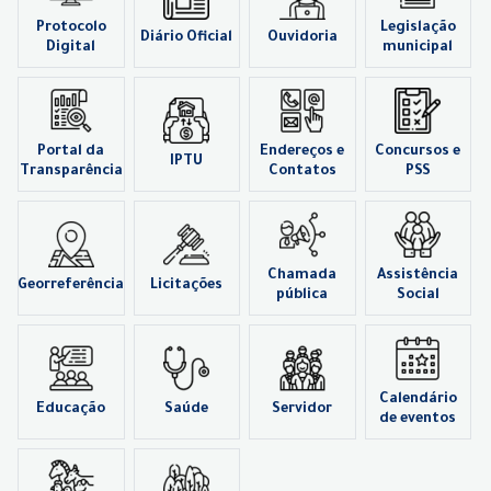
Protocolo
Legislação
Diário Oficial
Ouvidoria
Digital
municipal
Portal da
Endereços e
Concursos e
IPTU
Transparência
Contatos
PSS
Chamada
Assistência
Georreferência
Licitações
pública
Social
Calendário
Educação
Saúde
Servidor
de eventos