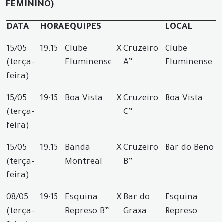
FEMININO)
DATA
HORA
EQUIPES
LOCAL
15/05
19:15
Clube
X
Cruzeiro
Clube
(terça-
Fluminense
A”
Fluminense
feira)
15/05
19:15
Boa Vista
X
Cruzeiro
Boa Vista
(terça-
C”
feira)
15/05
19:15
Banda
X
Cruzeiro
Bar do Beno
(terça-
Montreal
B”
feira)
08/05
19:15
Esquina
X
Bar do
Esquina
(terça-
Represo B”
Graxa
Represo