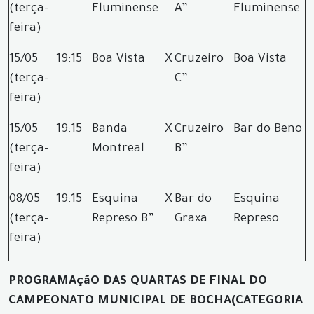
(terça-
Fluminense
A”
Fluminense
feira)
15/05
19:15
Boa Vista
X
Cruzeiro
Boa Vista
(terça-
C”
feira)
15/05
19:15
Banda
X
Cruzeiro
Bar do Beno
(terça-
Montreal
B”
feira)
08/05
19:15
Esquina
X
Bar do
Esquina
(terça-
Represo B”
Graxa
Represo
feira)
PROGRAMAçãO DAS QUARTAS DE FINAL DO
CAMPEONATO MUNICIPAL DE BOCHA
(CATEGORIA