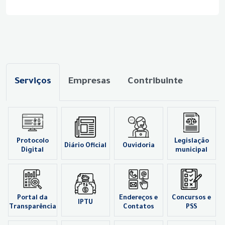
Serviços
Empresas
Contribuinte
Protocolo
Legislação
Diário Oficial
Ouvidoria
Digital
municipal
Portal da
Endereços e
Concursos e
IPTU
Transparência
Contatos
PSS