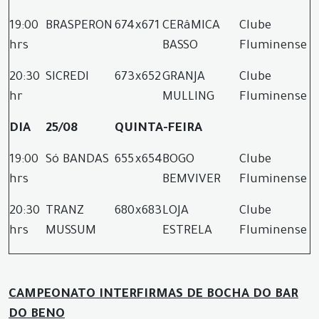
19:00
BRASPERON
674
x
671
CERâMICA
Clube
hrs
BASSO
Fluminense
20:30
SICREDI
673
x
652
GRANJA
Clube
hr
MULLING
Fluminense
DIA
25/08
QUINTA-FEIRA
19:00
Só BANDAS
655
x
654
BOGO
Clube
hrs
BEMVIVER
Fluminense
20:30
TRANZ
680
x
683
LOJA
Clube
hrs
MUSSUM
ESTRELA
Fluminense
CAMPEONATO INTERFIRMAS DE BOCHA DO BAR
DO BENO