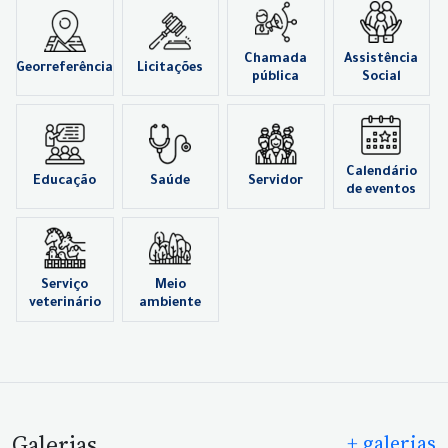
Chamada
Assistência
Georreferência
Licitações
pública
Social
Calendário
Educação
Saúde
Servidor
de eventos
Serviço
Meio
veterinário
ambiente
Galerias
+ galerias