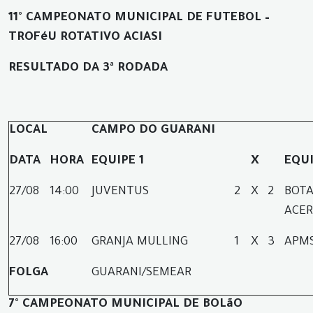
11° CAMPEONATO MUNICIPAL DE FUTEBOL –
TROFéU ROTATIVO ACIASI
RESULTADO DA 3ª RODADA
LOCAL
CAMPO DO GUARANI
DATA
HORA
EQUIPE 1
X
EQUI
27/08
14:00
JUVENTUS
2
X
2
BOTA
ACER
27/08
16:00
GRANJA MULLING
1
X
3
APMS
FOLGA
GUARANI/SEMEAR
7° CAMPEONATO MUNICIPAL DE BOLãO