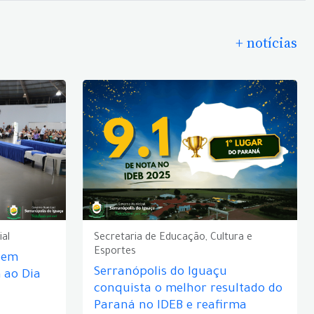
+ notícias
ial
Secretaria de Educação, Cultura e
Esportes
e em
Serranópolis do Iguaçu
ao Dia
conquista o melhor resultado do
Paraná no IDEB e reafirma