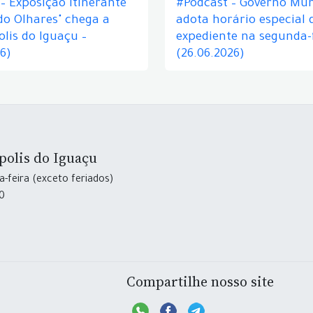
– Exposição itinerante
#Podcast – Governo Mun
do Olhares" chega a
adota horário especial 
lis do Iguaçu –
expediente na segunda-f
26)
(26.06.2026)
polis do Iguaçu
-feira (exceto feriados)
30
Compartilhe nosso site