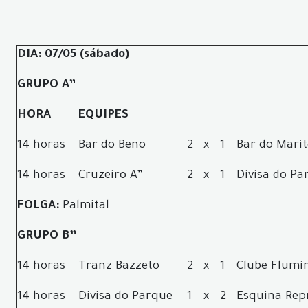
DIA: 07/05 (sábado)
GRUPO A”
HORA
EQUIPES
14 horas
Bar do Beno
2
x
1
Bar do Mari
14 horas
Cruzeiro A”
2
x
1
Divisa do Pa
FOLGA:
Palmital
GRUPO B”
14 horas
Tranz Bazzeto
2
x
1
Clube Flumi
14 horas
Divisa do Parque
1
x
2
Esquina Rep