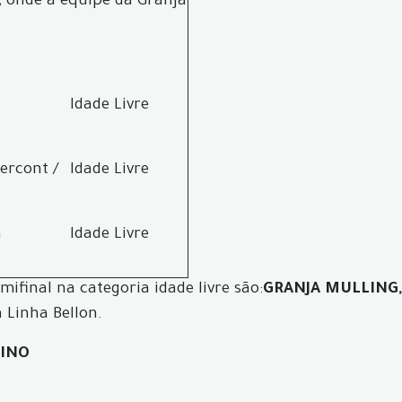
, onde a equipe da Granja
Idade Livre
cercont /
Idade Livre
a
Idade Livre
mifinal na categoria idade livre são:
GRANJA MULLING,
 Linha Bellon.
LINO