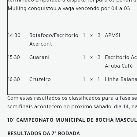
terminado empatada a disputa foi para os pênaltis
Mulling conquistou a vaga vencendo por 04 a 03.
14:30
Botafogo/Escritório
1
x
3
APMSI
Acercont
15:30
Guarani
1
x
3
Escritório A
Aruba Café
16:30
Cruzeiro
1
x
1
Linha Baian
Com estes resultados os classificados para a fase se
semifinais acontecem no próximo sábado, dia 14, na
10° CAMPEONATO MUNICIPAL DE BOCHA MASCU
RESULTADOS DA 7ª RODADA