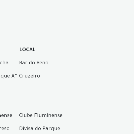
LOCAL
tcha
Bar do Beno
rque A”
Cruzeiro
nense
Clube Fluminense
reso
Divisa do Parque