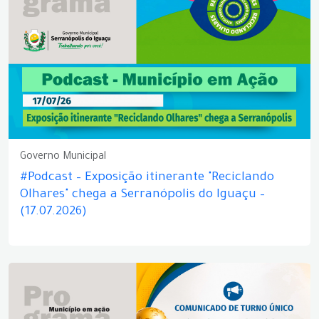
Governo Municipal
#Podcast – Exposição itinerante "Reciclando
Olhares" chega a Serranópolis do Iguaçu –
(17.07.2026)