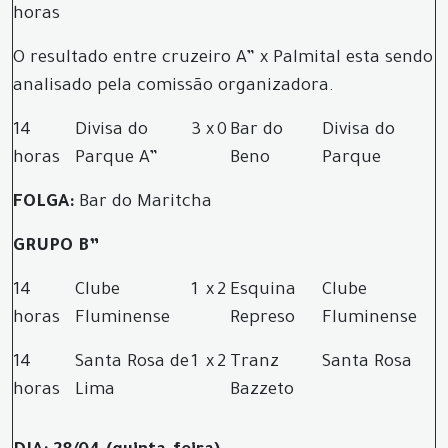
horas
O resultado entre cruzeiro A” x Palmital esta sendo
analisado pela comissão organizadora.
14
Divisa do
3
x
0
Bar do
Divisa do
horas
Parque A”
Beno
Parque
FOLGA:
Bar do Maritcha
GRUPO B”
14
Clube
1
x
2
Esquina
Clube
horas
Fluminense
Represo
Fluminense
14
Santa Rosa de
1
x
2
Tranz
Santa Rosa
horas
Lima
Bazzeto