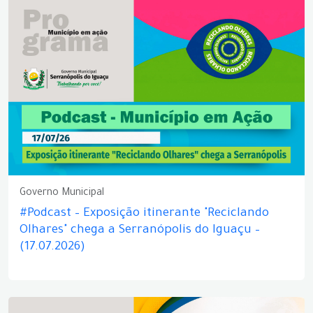
Governo Municipal
#Podcast – Exposição itinerante "Reciclando
Olhares" chega a Serranópolis do Iguaçu –
(17.07.2026)