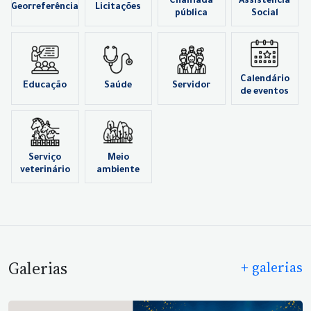
Chamada
Assistência
Georreferência
Licitações
pública
Social
Calendário
Educação
Saúde
Servidor
de eventos
Serviço
Meio
veterinário
ambiente
Galerias
+ galerias