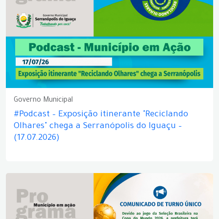
Governo Municipal
#Podcast – Exposição itinerante "Reciclando
Olhares" chega a Serranópolis do Iguaçu –
(17.07.2026)