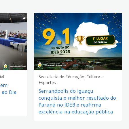
ial
Secretaria de Educação, Cultura e
Esportes
e em
Serranópolis do Iguaçu
ao Dia
conquista o melhor resultado do
Paraná no IDEB e reafirma
excelência na educação pública