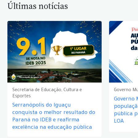
Últimas notícias
Secretaria de Educação, Cultura e
Governo Mu
Esportes
Governo 
Serranópolis do Iguaçu
populaçã
conquista o melhor resultado do
pública 
Paraná no IDEB e reafirma
LOA
excelência na educação pública