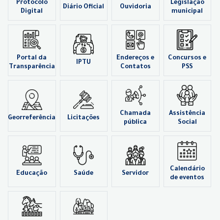
Protocolo
Legislação
Diário Oficial
Ouvidoria
Digital
municipal
Portal da
Endereços e
Concursos e
IPTU
Transparência
Contatos
PSS
Chamada
Assistência
Georreferência
Licitações
pública
Social
Calendário
Educação
Saúde
Servidor
de eventos