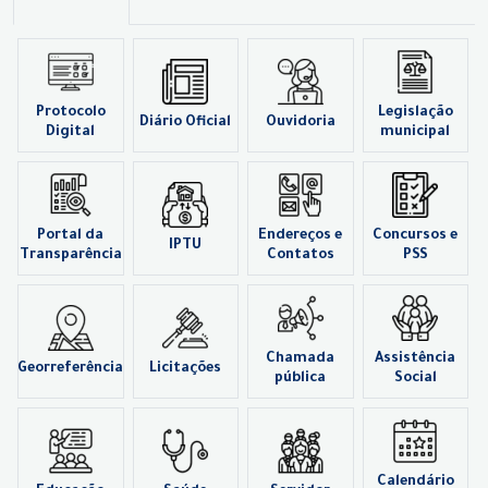
Protocolo
Legislação
Diário Oficial
Ouvidoria
Digital
municipal
Portal da
Endereços e
Concursos e
IPTU
Transparência
Contatos
PSS
Chamada
Assistência
Georreferência
Licitações
pública
Social
Calendário