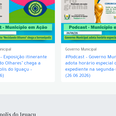
nicipal
Governo Municipal
– Exposição itinerante
#Podcast – Governo Mun
do Olhares" chega a
adota horário especial 
lis do Iguaçu –
expediente na segunda-f
26)
(26.06.2026)
polis do Iguaçu