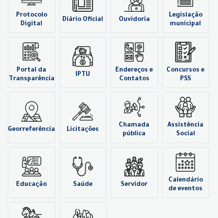
Protocolo
Legislação
Diário Oficial
Ouvidoria
Digital
municipal
Portal da
Endereços e
Concursos e
IPTU
Transparência
Contatos
PSS
Chamada
Assistência
Georreferência
Licitações
pública
Social
Calendário
Educação
Saúde
Servidor
de eventos