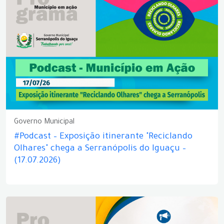
Governo Municipal
#Podcast – Exposição itinerante "Reciclando
Olhares" chega a Serranópolis do Iguaçu –
(17.07.2026)