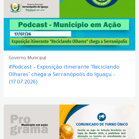
Governo Municipal
#Podcast – Exposição itinerante "Reciclando
Olhares" chega a Serranópolis do Iguaçu –
(17.07.2026)