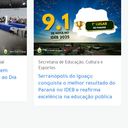
ial
Secretaria de Educação, Cultura e
Esportes
e em
Serranópolis do Iguaçu
ao Dia
conquista o melhor resultado do
Paraná no IDEB e reafirma
excelência na educação pública