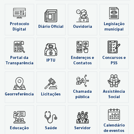
Protocolo
Legislação
Diário Oficial
Ouvidoria
Digital
municipal
Portal da
Endereços e
Concursos e
IPTU
Transparência
Contatos
PSS
Chamada
Assistência
Georreferência
Licitações
pública
Social
Calendário
Educação
Saúde
Servidor
de eventos