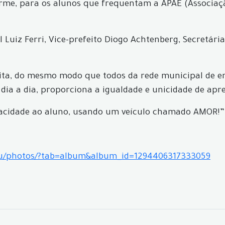
rme, para os alunos que frequentam a APAE (Associaç
l Luiz Ferri, Vice-prefeito Diogo Achtenberg, Secretár
ita, do mesmo modo que todos da rede municipal de en
 dia a dia, proporciona a igualdade e unicidade de apr
apacidade ao aluno, usando um veículo chamado AMOR!”
cu/photos/?tab=album&album_id=1294406317333059