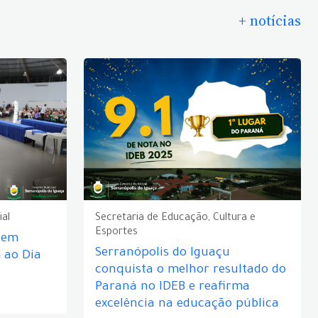
+ notícias
ial
Secretaria de Educação, Cultura e
Esportes
e em
Serranópolis do Iguaçu
ao Dia
conquista o melhor resultado do
Paraná no IDEB e reafirma
excelência na educação pública