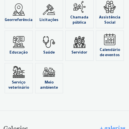
Chamada
Assistência
Georreferência
Licitações
pública
Social
Calendário
Educação
Saúde
Servidor
de eventos
Serviço
Meio
veterinário
ambiente
Galerias
+ galerias