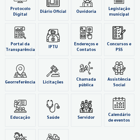
Protocolo
Legislação
Diário Oficial
Ouvidoria
Digital
municipal
Portal da
Endereços e
Concursos e
IPTU
Transparência
Contatos
PSS
Chamada
Assistência
Georreferência
Licitações
pública
Social
Calendário
Educação
Saúde
Servidor
de eventos