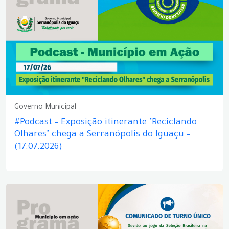
Governo Municipal
#Podcast – Exposição itinerante "Reciclando
Olhares" chega a Serranópolis do Iguaçu –
(17.07.2026)