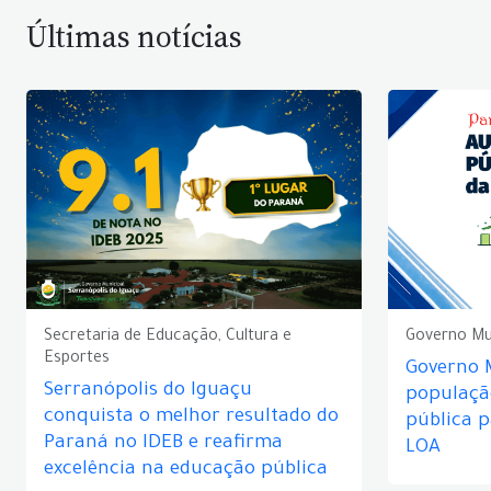
Últimas notícias
Secretaria de Educação, Cultura e
Governo Mu
Esportes
Governo 
Serranópolis do Iguaçu
populaçã
conquista o melhor resultado do
pública 
Paraná no IDEB e reafirma
LOA
excelência na educação pública