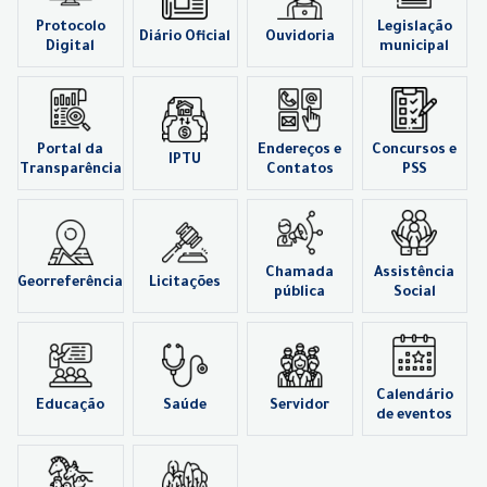
Protocolo
Legislação
Diário Oficial
Ouvidoria
Digital
municipal
Portal da
Endereços e
Concursos e
IPTU
Transparência
Contatos
PSS
Chamada
Assistência
Georreferência
Licitações
pública
Social
Calendário
Educação
Saúde
Servidor
de eventos